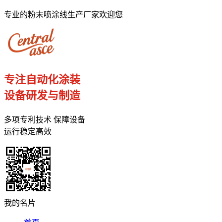
专业的粉末喷涂线生产厂家欢迎您
专注自动化涂装
设备研发与制造
多项专利技术 保障设备
运行稳定高效
我的名片