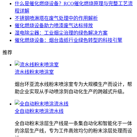
什么是催化燃烧设备？RCO催化燃烧原理与完整工艺流
程详解
不锈钢喷淋塔在废气处理中的作用解析
催化燃烧设备助力喷漆废气达标排放
湿电除尘器：工业烟尘治理的绿色解决方案
催化燃烧设备：烟台造纸行业绿色转型的科技引擎
推荐
流水线粉末喷涂室
烟台环亚流水线粉末喷涂室专为大规模生产而设计，帮
助企业实现从手动喷涂到自动化生产的跨越式升级。
全自动粉末喷涂流水线
全自动粉末涂层生产线是一条集自动化和智能化于一体
的涂层生产线，专为工件高效均匀的粉末涂层处理而设