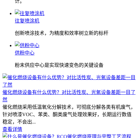
计。
往复喷涂机
创新喷涂技术，为精度和效率树立新的标杆
供粉中心
粉末供应中心是实现快速变色的关键设备
催化燃烧设备有什么优势？对比活性炭、光氧设备差距一目了
然
催化燃烧采用低温氧化分解技术，可彻底分解各类有机废气，
针对喷漆VOC、苯类、酮类废气处理效果好，长期运行数值
稳定，不会出...
查看详情