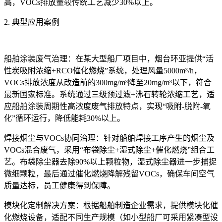
高，VOCs排放量较传统工艺减少30%以上。
2. 典型应用案例
船舶涂装废气治理：在某大型船厂项目中，烟台环亚提供“活
性炭吸附浓缩+RCO催化燃烧”系统，处理风量5000m³/h，
VOCs排放浓度从改造前的300mg/m³降至20mg/m³以下，符合
最新国家标准。系统通过三级预过滤+沸石转轮浓缩工艺，适
应船舶涂装周期性高浓度废气排放特点，实现“吸附-脱附-氧
化”循环运行，降低能耗30%以上。
焊接烟尘与VOCs协同治理：针对船舶焊接工序产生的烟尘及
VOCs混合废气，采用“布袋除尘+湿式除尘+催化燃烧”组合工
艺。布袋除尘器去除90%以上颗粒物，湿式除尘器进一步捕捉
微细颗粒，最后通过催化燃烧降解残留VOCs，确保车间空气
质量达标，员工健康得到保障。
模块化定制解决方案：根据船舶制造企业需求，提供模块化催
化燃烧设备，适配不同生产规模（如小型船厂可采用紧凑型设