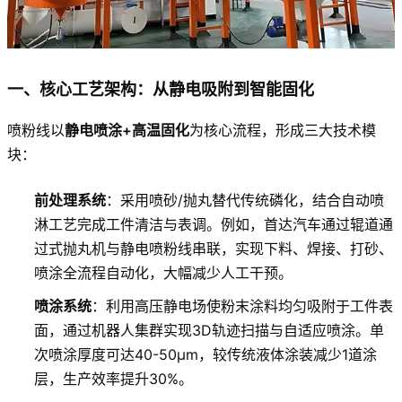
一、核心工艺架构：从静电吸附到智能固化
喷粉线以
静电喷涂+高温固化
为核心流程，形成三大技术模
块：
前处理系统
：采用喷砂/抛丸替代传统磷化，结合自动喷
淋工艺完成工件清洁与表调。例如，首达汽车通过辊道通
过式抛丸机与静电喷粉线串联，实现下料、焊接、打砂、
喷涂全流程自动化，大幅减少人工干预。
喷涂系统
：利用高压静电场使粉末涂料均匀吸附于工件表
面，通过机器人集群实现3D轨迹扫描与自适应喷涂。单
次喷涂厚度可达40-50μm，较传统液体涂装减少1道涂
层，生产效率提升30%。