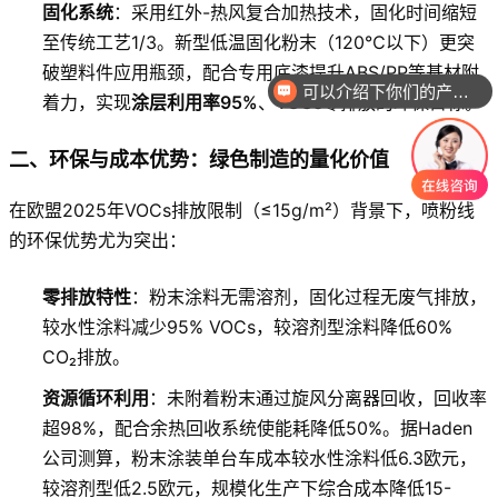
固化系统
：采用红外-热风复合加热技术，固化时间缩短
至传统工艺1/3。新型低温固化粉末（120℃以下）更突
破塑料件应用瓶颈，配合专用底漆提升ABS/PP等基材附
可以介绍下你们的产品么
着力，实现
涂层利用率95%
、VOCs零排放的环保目标。
你们是怎么收费的呢
二、环保与成本优势：绿色制造的量化价值
在欧盟2025年VOCs排放限制（≤15g/m²）背景下，喷粉线
的环保优势尤为突出：
零排放特性
：粉末涂料无需溶剂，固化过程无废气排放，
较水性涂料减少95% VOCs，较溶剂型涂料降低60%
CO₂排放。
资源循环利用
：未附着粉末通过旋风分离器回收，回收率
超98%，配合余热回收系统使能耗降低50%。据Haden
公司测算，粉末涂装单台车成本较水性涂料低6.3欧元，
较溶剂型低2.5欧元，规模化生产下综合成本降低15-