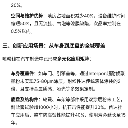
20%。
空间与维护优势
：喷房占地面积减少40%，设备维护时间
缩短50%，且无流挂、气泡等漆膜缺陷，次品率控制在
0.5%以内。
三、创新应用场景：从车身到底盘的全域覆盖
喷粉线在汽车制造中已形成
多元化应用矩阵
：
车身覆盖件
：如车门、引擎盖等，通过Interpon超耐候聚
酯粉末实现75-80μm涂层，耐候性达传统液体涂装的2
倍，且支持金属质感、哑光等多效果定制。
底盘及结构件
：轮毂、车架等部件采用双涂层粉末工艺，
耐盐雾试验超1000小时，抗石击性能提升30%。首达挂
车应用后，整车防腐蚀性能提升40%，使用寿命延长至15
年。