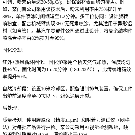
可调，粉末荷量达30-50μC/g，确保铝材表面均匀覆盖。例
如，某门窗公司采用该技术后，粉末利用率由75%提升至
88%，单件喷涂时间缩短至1.2分钟。多工位协同：设计旋转
喷粉室，配合机械臂实现360°无死角喷涂，尤其适用于异形铝
材（如弯管）。某汽车零部件公司通过此设计，将复杂结构件
喷涂合格率由82%提升至95%。
固化冷却：
红外+热风循环固化：固化炉采用全桥天然气加热，温度均匀
性±5℃，固化时间为15-20分钟（180-200℃），比传统烤箱效
率提升50%。
自然冷却段：设置10米冷却区，配备强制排气装置，确保工件
出炉前温度降至40℃以下，避免涂层开裂。
后处理：
质量检测：使用膜厚仪（精度±1μm）和附着力测试仪（网格
法）对每批产品进行抽检。某公司采用AI视觉检测系统，缺
陷识别准确率达99.7%，漏检率小于0.3%。