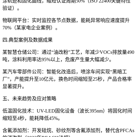
涂轨迹和固化曲线，缩短认证周期50%（ISO 22400关键特性
验证）。
物联网平台：实时监控各节点数据，能耗异常响应速度提升
70%（某家电企业案例）。
四.典型案例及数据成果
某智慧仓储公司：通过“油改粉”工艺，年减少VOCs排放量490
吨，涂料利用率达95%以上，危废产生量大幅减少。
某汽车零部件公司：智能化改造后，喷涂车间实现“黑暗工
厂”，产能提升至10亿元，换色时间缩短至25秒，产品合格率
显著提升。
五、未来趋势及应对策略
低温固化技术：UV-LED固化设备（波长395nm）将固化时间
缩短至4秒，能耗降低45%。
含氟添加剂：开发硅烷、砂纹剂等含氟添加剂，替代含PFCAs