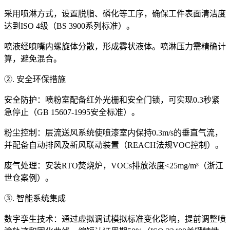
采用喷淋方式，设置脱脂、磷化等工序，确保工件表面清洁度
达到ISO 4级（BS 3900系列标准）。
喷液经喷嘴内螺旋体分散，形成雾状液体。喷淋压力需精确计
算，避免混合。
②. 安全环保措施
安全防护：喷粉室配备红外光栅和安全门锁，可实现0.3秒紧
急停止（GB 15607-1995安全标准）。
粉尘控制：层流送风系统使喷漆室内保持0.3m/s的垂直气流，
并配备自动排风及新风联动装置（REACH法规VOC控制）。
废气处理：安装RTO焚烧炉，VOCs排放浓度<25mg/m³（浙江
世仓案例）。
③. 智能系统集成
数字孪生技术：通过虚拟调试模拟标准变化影响，提前调整喷