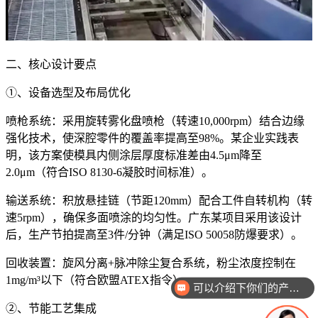
二、核心设计要点
①、设备选型及布局优化
喷枪系统：采用旋转雾化盘喷枪（转速10,000rpm）结合边缘
强化技术，使深腔零件的覆盖率提高至98%。某企业实践表
明，该方案使模具内侧涂层厚度标准差由4.5μm降至
2.0μm（符合ISO 8130-6凝胶时间标准）。
输送系统：积放悬挂链（节距120mm）配合工件自转机构（转
速5rpm），确保多面喷涂的均匀性。广东某项目采用该设计
后，生产节拍提高至3件/分钟（满足ISO 50058防爆要求）。
回收装置：旋风分离+脉冲除尘复合系统，粉尘浓度控制在
1mg/m³以下（符合欧盟ATEX指令）。
可以介绍下你们的产品么
②、节能工艺集成