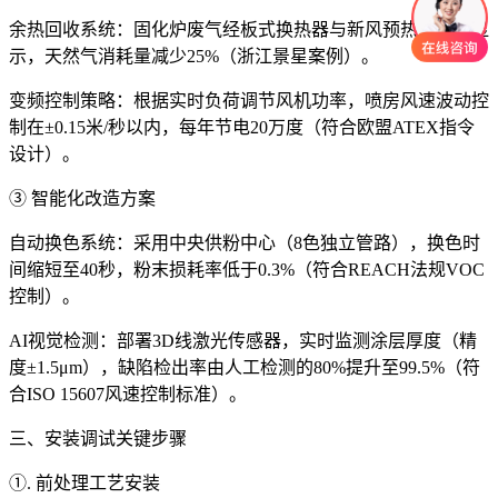
余热回收系统：固化炉废气经板式换热器与新风预热。案例显
示，天然气消耗量减少25%（浙江景星案例）。
变频控制策略：根据实时负荷调节风机功率，喷房风速波动控
制在±0.15米/秒以内，每年节电20万度（符合欧盟ATEX指令
设计）。
③ 智能化改造方案
自动换色系统：采用中央供粉中心（8色独立管路），换色时
间缩短至40秒，粉末损耗率低于0.3%（符合REACH法规VOC
控制）。
AI视觉检测：部署3D线激光传感器，实时监测涂层厚度（精
度±1.5μm），缺陷检出率由人工检测的80%提升至99.5%（符
合ISO 15607风速控制标准）。
三、安装调试关键步骤
①. 前处理工艺安装