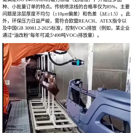
种、小批量订单的特点。传统喷涂线的合格率仅为85%，主要
问题是涂层厚度不均匀（±10μm偏差）和色差（ΔE≥1.5）。此
外，环保压力日益严峻，需符合欧盟REACH、ATEX指令以
及中国GB 30981.2-2025标准，控制VOCs排放（例如，某企业
通过“油改粉”每年可减少490吨VOCs排放量）。