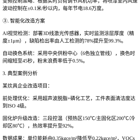
变频控制策略：根据实时负荷调节风机功率，将喷漆室内风速
波动控制在±0.1米/秒以内，每年节电18.6万度。
③. 智能化改造方案
AI视觉检测：部署3D线激光传感器，实时监测涂层厚度（精
度±1μm），缺陷检出率由人工检测的78%提升至99.3%。
自动换色系统：采用中央供粉中心（6色独立管线），换色时
间缩短至45秒，粉末浪费率低于0.5%。
3. 典型案例分析
某炊具企业改造项目：
前处理优化：采用超声波脱脂+磷化工艺，工件表面清洁度达
到ISO 4级。
固化炉升级改造：三段控温（预热区150℃/主固化区200℃/冷
却区80℃），热效率提升至92%。
数据成果：单位能耗由0.35kgce/m²降低至0.22kgce/m²，VOCs