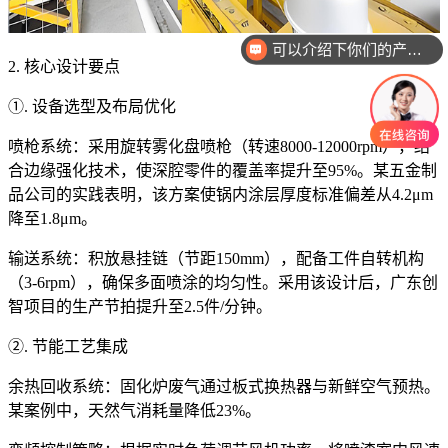
可以介绍下你们的产品么
2. 核心设计要点
①. 设备选型及布局优化
喷枪系统：采用旋转雾化盘喷枪（转速8000-12000rpm），结
合边缘强化技术，使深腔零件的覆盖率提升至95%。某五金制
品公司的实践表明，该方案使锅内涂层厚度标准偏差从4.2μm
降至1.8μm。
输送系统：积放悬挂链（节距150mm），配备工件自转机构
（3-6rpm），确保多面喷涂的均匀性。采用该设计后，广东创
智项目的生产节拍提升至2.5件/分钟。
②. 节能工艺集成
余热回收系统：固化炉废气通过板式换热器与新鲜空气预热。
某案例中，天然气消耗量降低23%。