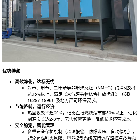
优势特点
高效净化，达标无忧
对苯、甲苯、二甲苯等非甲烷总烃（NMHC）的净化效率
达95%以上，满足《大气污染物综合排放标准》（GB
16297-1996）及地方严苛环保要求。
节能降耗，运行经济
热回收效率超60%，相比直接燃烧法节能50%以上；催化
剂寿命长达2-3年，无需频繁更换，降低长期运营成本。
安全稳定，智能管理
多重安全保护机制（超温报警、防爆泄压、自动停机），
避免高温明火风险；PLC控制系统支持远程监控与故障预