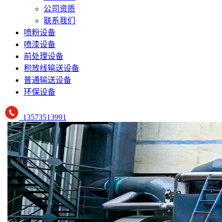
公司资质
联系我们
喷粉设备
喷漆设备
前处理设备
积放线输送设备
普通输送设备
环保设备
13573513991