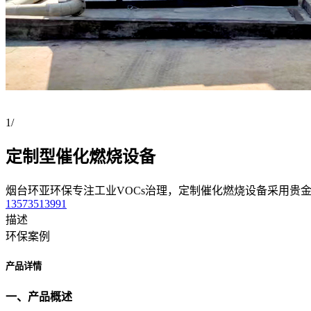
1
/
定制型催化燃烧设备
烟台环亚环保专注工业VOCs治理，定制催化燃烧设备采用贵金
13573513991
描述
环保案例
产品详情
一、产品概述