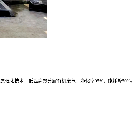
属催化技术，低温高效分解有机废气，净化率95%，能耗降50%