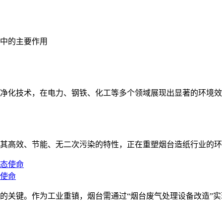
中的主要作用
净化技术，在电力、钢铁、化工等多个领域展现出显著的环境效益
其高效、节能、无二次污染的特性，正在重塑烟台造纸行业的环
使命
键。作为工业重镇，烟台需通过“烟台废气处理设备改造”实现VO