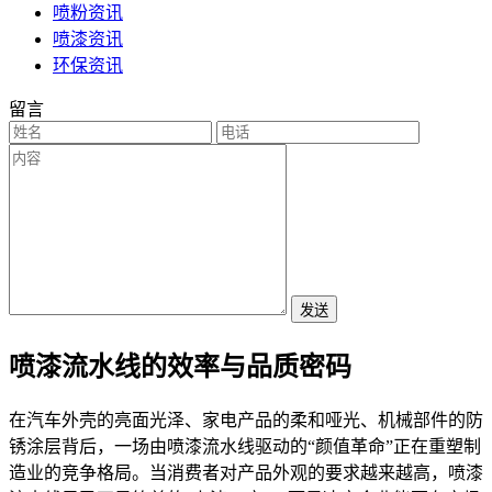
喷粉资讯
喷漆资讯
环保资讯
留言
发送
喷漆流水线的效率与品质密码
在汽车外壳的亮面光泽、家电产品的柔和哑光、机械部件的防
锈涂层背后，一场由喷漆流水线驱动的“颜值革命”正在重塑制
造业的竞争格局。当消费者对产品外观的要求越来越高，喷漆