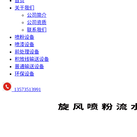
首页
关于我们
公司简介
公司资质
联系我们
喷粉设备
喷漆设备
前处理设备
积放线输送设备
普通输送设备
环保设备
13573513991