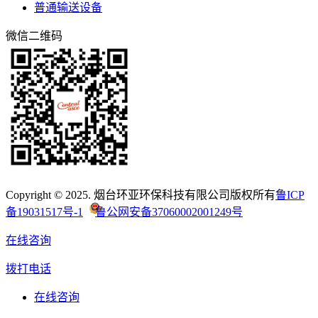
普通输送设备
微信二维码
Copyright © 2025. 烟台环亚环保科技有限公司版权所有
鲁ICP
备19031517号-1
鲁公网安备37060002001249号
在线咨询
拨打电话
在线咨询