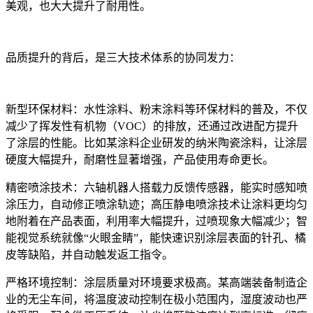
美观，也大大提升了耐用性。
品质提升的背后，是三大技术体系的协同发力：
新型环保材料：水性涂料、粉末涂料等环保材料的普及，不仅
减少了挥发性有机物（VOC）的排放，还通过改进配方提升
了涂层的性能。比如某涂料企业研发的纳米陶瓷涂料，让涂层
硬度大幅提升，耐磨性显著增强，产品使用寿命更长。
精密喷涂技术：六轴机器人搭载力反馈传感器，能实时感知喷
涂压力，自动修正喷涂轨迹；高压静电喷涂技术让涂料更均匀
地附着在产品表面，利用率大幅提升，过喷现象大幅减少；智
能视觉系统就像“火眼金睛”，能快速识别涂层表面的针孔、橘
皮等缺陷，并自动触发返工指令。
严格环境控制：涂层质量对环境要求极高。某高端装备制造企
业的无尘车间，将温度波动控制在极小范围内，湿度波动也严