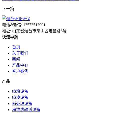
下一篇
电话&微信: 13573513991
地址: 山东省烟台市莱山区隆昌路6号
快速导航
首页
关于我们
新闻
产品中心
客户案例
产品
喷粉设备
喷漆设备
前处理设备
积放线输送设备