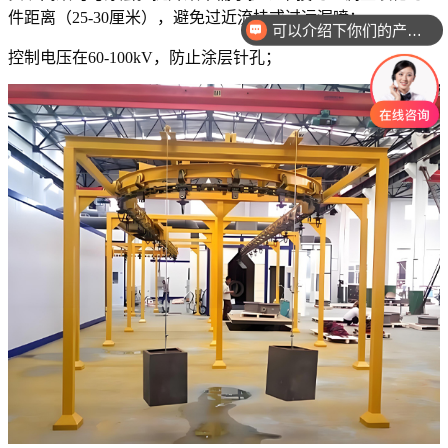
件距离（25-30厘米），避免过近流挂或过远漏喷；
可以介绍下你们的产品么
控制电压在60-100kV，防止涂层针孔；