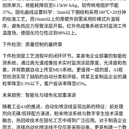
加热单元，将能耗降低至0.15kW·h/kg，较传统电阻炉节能
37%。固化曲线设置科学：5mm以下钢结构采用180℃×20分钟
的标准工艺，而10mm以上的厚壁件则需采用阶梯式升温程
序，避免热应力导致涂层开裂。红外热成像系统实时监测工件
温度场，使固化均匀性达到98%以上。
下件检测：质量控制的最终章
下件检测是工艺流程中的闭环环节。某家电企业部署的智能检
测系统，通过高光谱成像技术实时监测涂层厚度、光泽度和色
差，并将数据自动上传至MES系统。更值得一提的是，AI视
觉检测实现了缺陷的自动分类和评级，将某五金制品企业的漏
检率降至0.3%以下，客户投诉率降至65%。
未来趋势：智能化与绿色化双重演进
随着工业4.0的推进，自动化喷涂线呈现出新的特征：前处理
剂向无磷/低锌配方演进，粉末喷涂系统与数字孪生技术深度
融合，热回收技术在固化工艺中得到广泛应用。对于制造企业
而言，选择自动化喷涂线不仅仅是采购设备，更是构建一个数