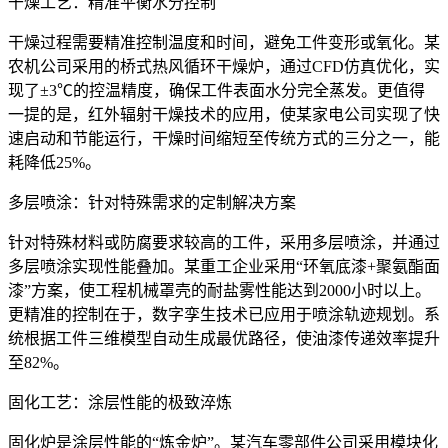
干燥工艺：精准平衡水分控制
干燥过程需要精准控制温度和时间，避免工件变形或氧化。某
农机公司采用的桥式热风循环干燥炉，通过CFD仿真优化，实
现了±3℃的控温精度，确保工件表面水分完全蒸发。更值得
一提的是，红外辐射干燥技术的应用，使某家电公司实现了快
速启动和节能运行，干燥时间缩短至传统方式的三分之一，能
耗降低25%。
多层喷涂：针对特殊需求的定制解决方案
针对特殊材料或防腐要求较高的工件，采用多层喷涂，并通过
多层喷涂实现性能叠加。某重工企业采用“环氧底漆+聚氨酯面
漆”方案，使工程机械罩壳的耐盐雾性能达到2000小时以上。
更精准的控制在于，数字孪生技术已应用于喷涂轨迹规划。系
统根据工件三维模型自动生成最优路径，使油漆传递效率提升
至82%。
固化工艺：涂层性能的极致淬炼
固化炉是涂层性能的“炼金炉”。某汽车零部件公司采用模块化