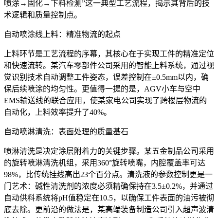
喷涂→固化→下料检测”这一典型工艺流程，揭示其背后的技
术逻辑和质量控制点。
自动喷涂线上料：精准物流的起点
上料环节是工艺流程的序幕，其核心在于实现工件的精准定位
和快速流转。某汽车零部件公司采用的智能上料系统，通过视
觉识别技术自动调整工件姿态，误差控制在±0.5mm以内，确
保后续喷涂的均匀性。更值得一提的是，AGV小车与空中
EMS输送线的联合应用，使某家电公司实现了跨楼层物流的
自动化，上料效率提升了40%。
自动喷淋清洗：表面处理的质量基石
喷淋清洗是决定涂层附着力的关键步骤。某五金制品公司采用
的旋转喷淋清洗机组，采用360°旋转喷嘴，内腔覆盖率可达
98%，比传统挂线高出23个百分点。清洗液的参数控制更是一
门艺术：碱性清洗剂的浓度必须精确保持在3.5±0.2%，并通过
自动供料系统将pH值稳定在10.5，以确保工件表面的油污被彻
底去除。更前沿的做法是，某高端装备制造公司引入超声波清