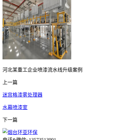
河北某重工企业喷漆流水线升级案例
上一篇
迷宫格漆雾处理器
水幕喷漆室
下一篇
电话&微信: 13573513991