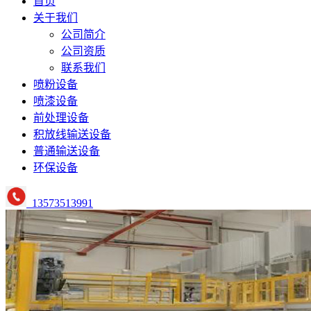
首页
关于我们
公司简介
公司资质
联系我们
喷粉设备
喷漆设备
前处理设备
积放线输送设备
普通输送设备
环保设备
13573513991