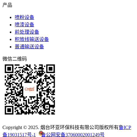
产品
喷粉设备
喷漆设备
前处理设备
积放线输送设备
普通输送设备
微信二维码
Copyright © 2025. 烟台环亚环保科技有限公司版权所有
鲁ICP
备19031517号-1
鲁公网安备37060002001249号