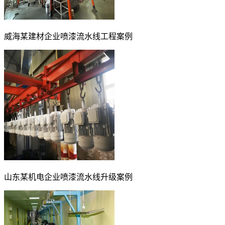
威海某建材企业喷漆流水线工程案例
山东某机电企业喷漆流水线升级案例