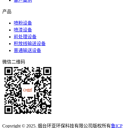
客户案例
产品
喷粉设备
喷漆设备
前处理设备
积放线输送设备
普通输送设备
微信二维码
Copyright © 2025. 烟台环亚环保科技有限公司版权所有
鲁ICP