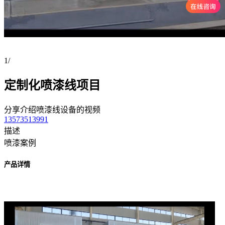
1
/
定制化喷漆线项目
分享介绍喷漆线设备的视频
13573513991
描述
喷漆案例
产品详情