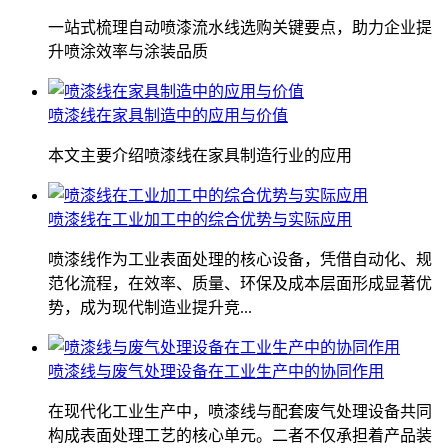
一站式梳理自动喷漆流水线选购关键要点，助力企业提
升喷涂效率与涂装品质
喷漆线在家具制造中的应用与价值
本文主要介绍喷漆线在家具制造行业的应用
喷漆线在工业加工中的综合优势与实际应用
喷漆线作为工业表面处理的核心设备，凭借自动化、规
范化流程，在效率、质量、环保及成本层面形成显著优
势，成为现代制造业提升竞...
喷漆线与废气处理设备在工业生产中的协同作用
在现代化工业生产中，喷漆线与配套废气处理设备共同
构成表面处理工艺的核心单元。二者不仅承担着产品装