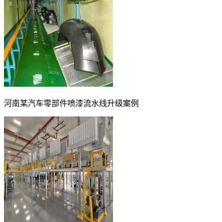
河南某汽车零部件喷漆流水线升级案例