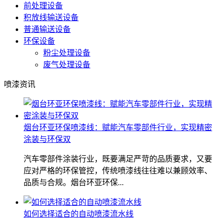
前处理设备
积放线输送设备
普通输送设备
环保设备
粉尘处理设备
废气处理设备
喷漆资讯
烟台环亚环保喷漆线：赋能汽车零部件行业，实现精密
涂装与环保双
汽车零部件涂装行业，既要满足严苛的品质要求，又要
应对严格的环保管控，传统喷漆线往往难以兼顾效率、
品质与合规。烟台环亚环保...
如何选择适合的自动喷漆流水线