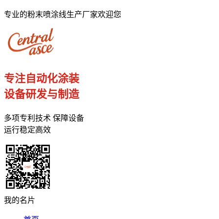
专业的粉末喷涂线生产厂家欢迎您
专注自动化涂装
设备研发与制造
多项专利技术 保障设备
运行稳定高效
我的名片