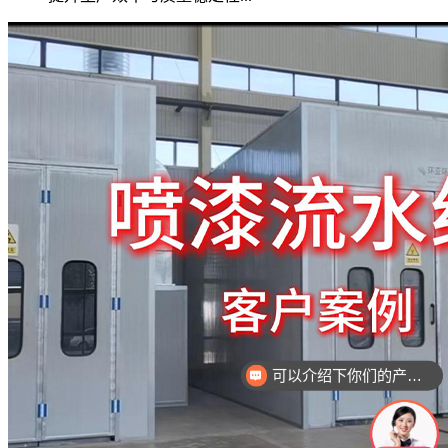
可以介绍下你们的产品么
你们是怎么收费的呢